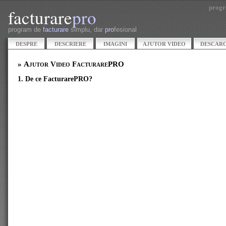
progr
facturare
pro
program de
facturare
simplu, dar
pro
fesional
DESPRE
DESCRIERE
IMAGINI
AJUTOR VIDEO
DESCAR
» Ajutor Video FacturarePRO
1. De ce FacturarePRO?