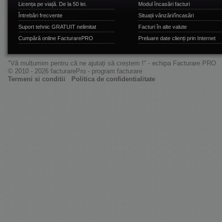
Licența pe viață. De la 50 lei.
Modul încasări facturi
Întrebări frecvente
Situații vânzări/încasări
Suport tehnic GRATUIT nelimitat
Facturi în alte valute
Cumpără online FacturarePRO
Preluare date clienți prin Internet
"Vă mulțumim pentru că ne ajutați să creștem !" - echipa Facturare PRO
© 2010 - 2026 facturarePro - program facturare
Termeni si conditii
Politica de confidentialitate