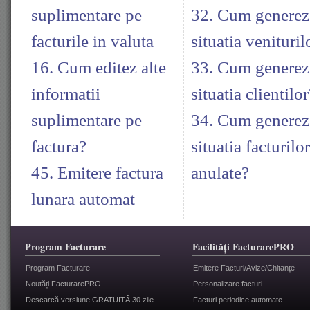
suplimentare pe
32. Cum generez
facturile in valuta
situatia venituril
16. Cum editez alte
33. Cum generez
informatii
situatia clientilor
suplimentare pe
34. Cum generez
factura?
situatia facturilor
45. Emitere factura
anulate?
lunara automat
Program Facturare
Facilități FacturarePRO
Program Facturare
Emitere Facturi/Avize/Chitanțe
Noutăți FacturarePRO
Personalizare facturi
Descarcă versiune GRATUITĂ 30 zile
Facturi periodice automate