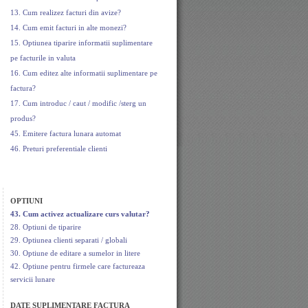
13. Cum realizez facturi din avize?
14. Cum emit facturi in alte monezi?
15. Optiunea tiparire informatii suplimentare
pe facturile in valuta
16. Cum editez alte informatii suplimentare pe
factura?
17. Cum introduc / caut / modific /sterg un
produs?
45. Emitere factura lunara automat
46. Preturi preferentiale clienti
OPTIUNI
43. Cum activez actualizare curs valutar?
28. Optiuni de tiparire
29. Optiunea clienti separati / globali
30. Optiune de editare a sumelor in litere
42. Optiune pentru firmele care factureaza
servicii lunare
DATE SUPLIMENTARE FACTURA