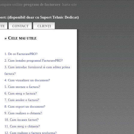
umpara online
program de facturare
harta site
t: (disponibil doar cu Suport Tehnic Dedicat)
NTE
CONTACT
CLIENȚI
» Cele mai utile
1. De ce FacturarePRO?
2. Cum instalez programul FacturarePRO?
3. Cum introduc furnizorul si cum editez prima
factura?
4. Cum vizualizez un document?
5. Cum stornez o factura?
6. Cum sterg o factura?
7. Cum anulez o factura?
8. Cum export un document?
9. Cum realizez o chitanta?
10. Cum incasez facturi?
11. Cum sterg o chitanta?
12. Cum realizez o factura proforma?