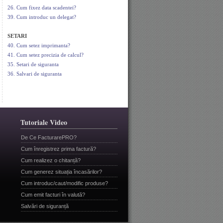
26. Cum fixez data scadentei?
39. Cum introduc un delegat?
SETARI
40. Cum setez imprimanta?
41. Cum setez precizia de calcul?
35. Setari de siguranta
36. Salvari de siguranta
Tutoriale Video
De Ce FacturarePRO?
Cum înregistrez prima factură?
Cum realizez o chitanță?
Cum generez situația încasărilor?
Cum introduc/caut/modific produse?
Cum emit facturi în valută?
Salvări de siguranță