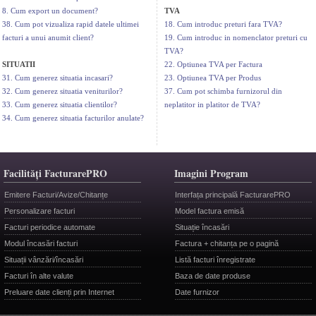
8. Cum export un document?
TVA
38. Cum pot vizualiza rapid datele ultimei
18. Cum introduc preturi fara TVA?
facturi a unui anumit client?
19. Cum introduc in nomenclator preturi cu
TVA?
SITUATII
22. Optiunea TVA per Factura
31. Cum generez situatia incasari?
23. Optiunea TVA per Produs
32. Cum generez situatia veniturilor?
37. Cum pot schimba furnizorul din
33. Cum generez situatia clientilor?
neplatitor in platitor de TVA?
34. Cum generez situatia facturilor anulate?
Facilități FacturarePRO
Imagini Program
Emitere Facturi/Avize/Chitanțe
Interfața principală FacturarePRO
Personalizare facturi
Model factura emisă
Facturi periodice automate
Situație încasări
Modul încasări facturi
Factura + chitanța pe o pagină
Situații vânzări/încasări
Listă facturi înregistrate
Facturi în alte valute
Baza de date produse
Preluare date clienți prin Internet
Date furnizor