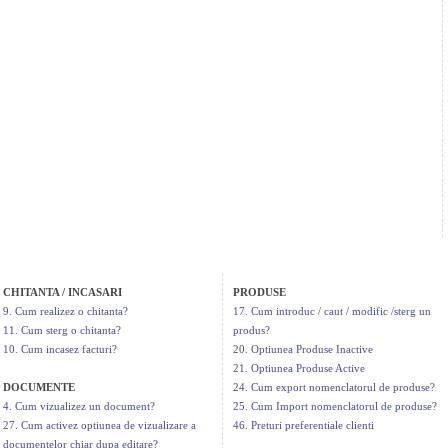
CHITANTA / INCASARI
PRODUSE
9. Cum realizez o chitanta?
17. Cum introduc / caut / modific /sterg un
11. Cum sterg o chitanta?
produs?
10. Cum incasez facturi?
20. Optiunea Produse Inactive
21. Optiunea Produse Active
DOCUMENTE
24. Cum export nomenclatorul de produse?
4. Cum vizualizez un document?
25. Cum Import nomenclatorul de produse?
27. Cum activez optiunea de vizualizare a
46. Preturi preferentiale clienti
documentelor chiar dupa editare?