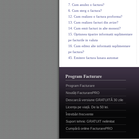
7. Cum anulez o factura?
6. Cum sterg o factura?
12. Cum realizez o factura proforma?
13. Cum realizez facturi din avize?
14. Cum emit facturi in alte monezi?
15. Optiunea tiparire informatii suplimentare
pe facturile in valuta
16. Cum editez alte informatii suplimentare
pe factura?
45. Emitere factura lunara automat
Program Facturare
Program Facturare
Noutăți FacturarePRO
Descarcă versiune GRATUITĂ 30 zile
Licența pe viață. De la 50 lei.
Întrebări frecvente
Suport tehnic GRATUIT nelimitat
Cumpără online FacturarePRO