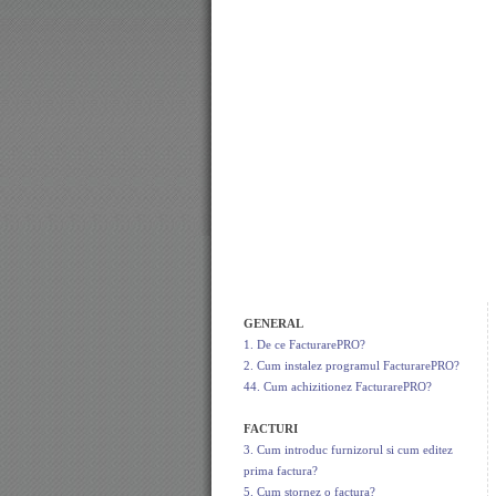
GENERAL
1. De ce FacturarePRO?
2. Cum instalez programul FacturarePRO?
44. Cum achizitionez FacturarePRO?
FACTURI
3. Cum introduc furnizorul si cum editez
prima factura?
5. Cum stornez o factura?