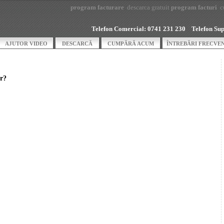
program facturare
descarca gratuit
program facturi
c
Telefon Comercial: 0741 231 230 Telefon Supor
AJUTOR VIDEO
DESCARCĂ
CUMPĂRĂ ACUM
ÎNTREBĂRI FRECVE
ar?