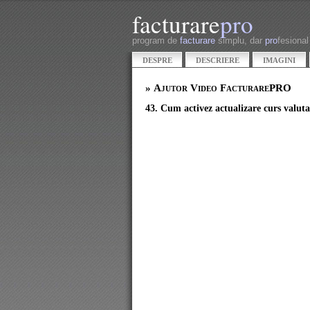
facturare
pro
program de
facturare
simplu, dar
pro
fesional
DESPRE
DESCRIERE
IMAGINI
» Ajutor Video FacturarePRO
43. Cum activez actualizare curs valut