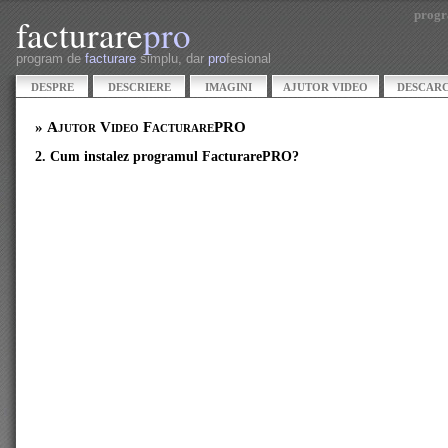
progr
facturare
pro
program de
facturare
simplu, dar
pro
fesional
DESPRE
DESCRIERE
IMAGINI
AJUTOR VIDEO
DESCAR
» Ajutor Video FacturarePRO
2. Cum instalez programul FacturarePRO?