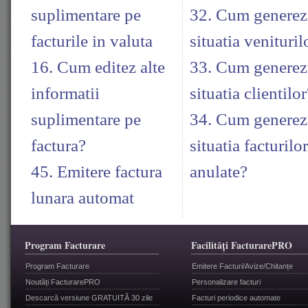
suplimentare pe
32. Cum generez
facturile in valuta
situatia venituril
16. Cum editez alte
33. Cum generez
informatii
situatia clientilor
suplimentare pe
34. Cum generez
factura?
situatia facturilor
45. Emitere factura
anulate?
lunara automat
Program Facturare
Facilități FacturarePRO
Program Facturare
Emitere Facturi/Avize/Chitanțe
Noutăți FacturarePRO
Personalizare facturi
Descarcă versiune GRATUITĂ 30 zile
Facturi periodice automate