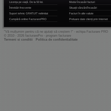
Licența pe viață. De la 50 lei.
Modul încasări facturi
Întrebări frecvente
Situații vânzări/încasări
Suport tehnic GRATUIT nelimitat
Facturi în alte valute
Cumpără online FacturarePRO
Preluare date clienți prin Internet
"Vă mulțumim pentru că ne ajutați să creștem !" - echipa Facturare PRO
© 2010 - 2026 facturarePro - program facturare
Termeni si conditii
Politica de confidentialitate