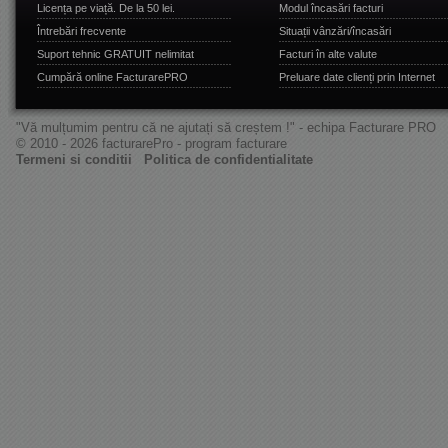
Licența pe viață. De la 50 lei.
Modul încasări facturi
Întrebări frecvente
Situații vânzări/încasări
Suport tehnic GRATUIT nelimitat
Facturi în alte valute
Cumpără online FacturarePRO
Preluare date clienți prin Internet
"Vă mulțumim pentru că ne ajutați să creștem !" - echipa Facturare PRO
© 2010 - 2026 facturarePro - program facturare
Termeni si conditii
Politica de confidentialitate