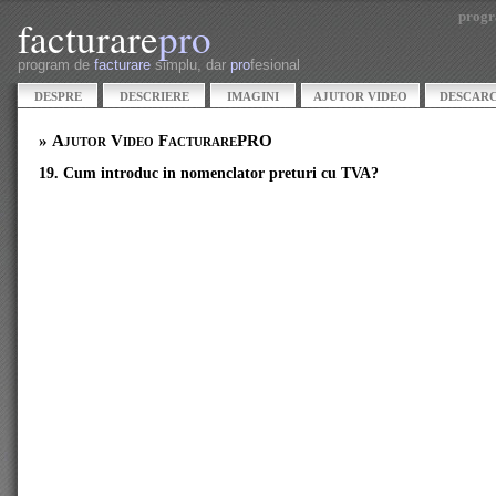
progr
facturare
pro
program de
facturare
simplu, dar
pro
fesional
DESPRE
DESCRIERE
IMAGINI
AJUTOR VIDEO
DESCAR
» Ajutor Video FacturarePRO
19. Cum introduc in nomenclator preturi cu TVA?