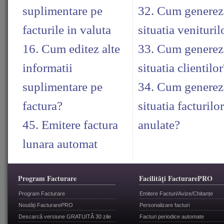
suplimentare pe
32. Cum generez
facturile in valuta
situatia venituril
16. Cum editez alte
33. Cum generez
informatii
situatia clientilor
suplimentare pe
34. Cum generez
factura?
situatia facturilor
45. Emitere factura
anulate?
lunara automat
Program Facturare
Facilități FacturarePRO
Program Facturare
Emitere Facturi/Avize/Chitanțe
Noutăți FacturarePRO
Personalizare facturi
Descarcă versiune GRATUITĂ 30 zile
Facturi periodice automate